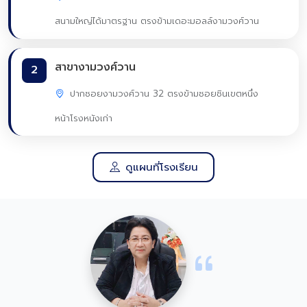
สนามใหญ่ได้มาตรฐาน ตรงข้ามเดอะมอลล์งามวงศ์วาน
สาขางามวงศ์วาน
2
ปากซอยงามวงศ์วาน 32 ตรงข้ามซอยชินเขตหนึ่ง
หน้าโรงหนังเก่า
ดูแผนที่โรงเรียน